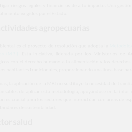
igar riesgos legales y financieros de alto impacto. Una gestió
limiento exigidos por el Estado.
actividades agropecuarias
biental es el proyecto de resolución que adopta la
Metodologí
os (MBI)
. Esta iniciativa, liderada por los Ministerios de 
gicos con el derecho humano a la alimentación y los derechos
los habitantes tradicionales, proporcionando una línea base pa
as, la aplicación de la MBI no sustituye la necesidad de tramit
onsables de aplicar esta metodología, apoyándose en la infor
ón es crucial para los sectores que interactúan con áreas de esp
stándares de sostenibilidad.
ctor salud