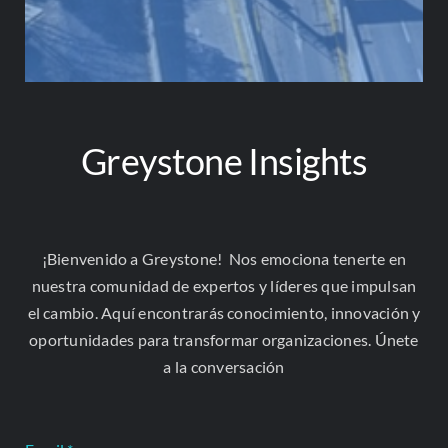
Francisco Quintana García, consultor senior de
Greystone, publicó en la Revista de la Barra Mexicana
un artículo sobre gobernanza de la IA frente a un vacío
regulatorio cada vez...
Greystone Insights
¡Bienvenido a Greystone! Nos emociona tenerte en
nuestra comunidad de expertos y líderes que impulsan
el cambio. Aquí encontrarás conocimiento, innovación y
oportunidades para transformar organizaciones. Únete
a la conversación
Doble nacionalidad presidencial: la