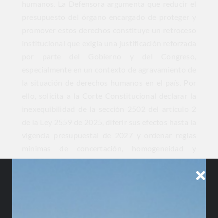
humanos. La Defensora argumenta que reducir el
presupuesto del órgano encargado de proteger y
promover estos derechos constituye un retroceso
institucional que exigía una justificación reforzada
por parte del Gobierno y del Congreso,
especialmente en un contexto de agravamiento de
la situación de derechos humanos en el país. Por
ello, solicita a la Corte Constitucional declarar la
inexequibilidad de la sección 2502 del artículo 2
de la Ley 2559 de 2025, diferir sus efectos hasta la
vigencia presupuestal de 2027 y ordenar reglas
mínimas de concertación, homogeneidad y
motivación para futuras asignaciones
presupuestales de la Defensoría del Pueblo.
Nota editorial:
Este Insight fue realizado en
colaboración con la firma especializada en derecho