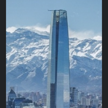
constitucional
Herrera, Sattler & Ossa.
Greystone: lectura
estratégica de la Corte
Constitucional
Cada semana, Greystone Consulting Group,
en colaboración con Herrera, Sattler & Ossa,
analiza las admisiones de la
Corte
Constitucional de Colombia
para anticipar
cambios regulatorios y su impacto en el
sector público y privado. A partir de estos
procesos, convertimos el debate
constitucional en señales tempranas que