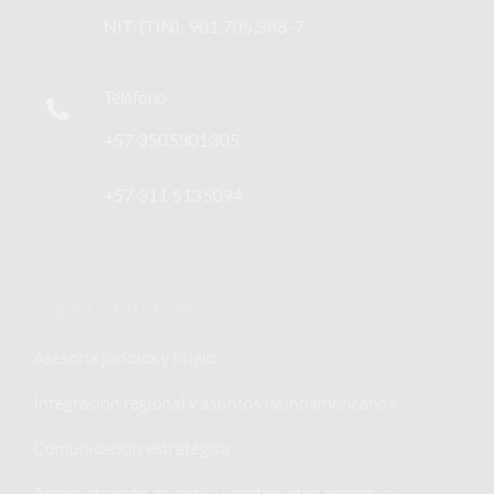
NIT. (TIN): 901,705,388-7
Teléfono
+57 3505301305
+57 311 5135094
Especialidades
Asesoría jurídica y litigio
Integración regional y asuntos latinoamericanos
Comunicacion estratégica
Administración de crisis y continuidad operativa