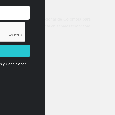
nes de la
Corte Constitucional de Colombia
para
imos el debate constitucional en señales tempranas
ja.
os y Condiciones