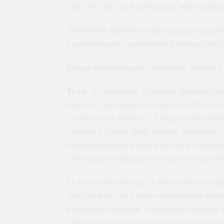
LEY 1952 DE 2019, ARTÍCULO 209 (PARCI
“PRIMERO. ADMITIR la demanda de inconstituci
procede recurso”, contenida en el artículo 209 (
Despacho encargado.
MP. Héctor Alfonso C
Tema.
El ciudadano Edilberto Álvarez Gue
recurso”, contenida en el artículo 209 de l
Constitución Política. La disposición dema
considere que la queja resulta temeraria, i
trámite, decisión frente a la cual el legi
relevancia constitucional en tanto el auto in
El actor sostiene que la disposición acusa
disciplinado, sino porque compromete una di
encuentre sometido a controles mínimos de
inhibitorio constituye una decisión administ