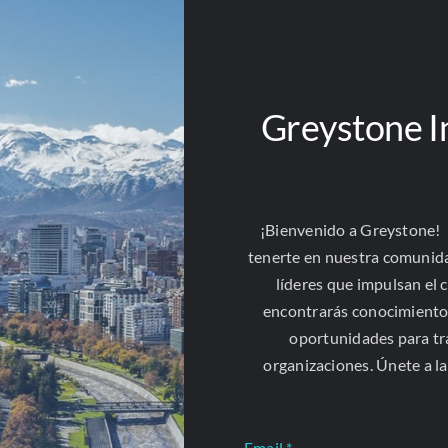
 inicial del procedimiento.
a afectación se agrava porque la decisión inhibitoria se fu
relevancia” o “inconcreción”, cuya aplicación exige valoracio
Greystone I
emandada transforma esa valoración inicial en un acto inmun
ión o revisión administrativa. Así, la duda constitucional 
efinitivos, adoptada sobre bases valorativas y discrecional
do el debido proceso y los límites al ejercicio del ius puniendi
¡Bienvenido a Greystone!
ndante solicita a la Corte Constitucional declarar la inexequib
tenerte en nuestra comunid
artículo 209 de la Ley 1952 de 2019, modificado por la Ley 2094
líderes que impulsan el 
Política al impedir toda forma de control sobre una decisión admi
encontrarás conocimiento
oportunidades para t
organizaciones. Únete a l
 colaboración con la firma especializada en derecho constitucion
Email
*