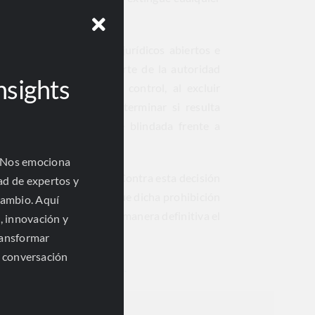
ndamenta en conceptos jurídicos abiertos e
nes discrecionales por parte de la autoridad
nsights
e a cualquier forma de control, al excluir
planteada consiste en determinar si resulta
es, quede completamente blindada frente a
 estatal.
 Nos emociona
ilidad de la expresión “Contra esta decisión
ad de expertos y
 de 2021, al considerar que dicha prohibición
cambio. Aquí
nistrativa que define de manera definitiva el
, innovación y
ransformar
a conversación
al
Herrera, Sattler & Ossa.