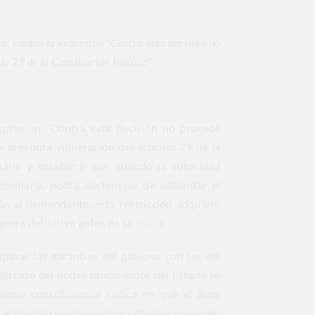
 contra la expresión “Contra esta decisión no
lo 29 de la Constitución Política”.
xpresión “Contra esta decisión no procede
a presunta vulneración del artículo 29 de la
inario y establece que, cuando la autoridad
ciplinaria, podrá abstenerse de adelantar el
ún el demandante, esta restricción adquiere
nera definitiva antes de su inicio.
parar las garantías del quejoso con las del
jercicio del poder sancionador del Estado se
blema constitucional radica en que el auto
 actuación disciplinaria y extingue cualquier