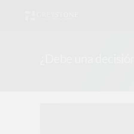
Skip
to
content
¿Debe una decisión