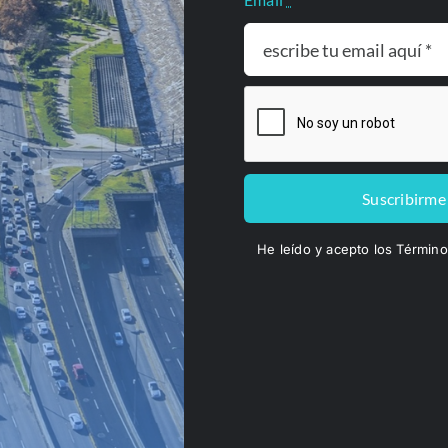
a de la Corte Constitucional
laboración con Herrera, Sattler & Ossa, analiza las admisio
 sector público y privado. A partir de estos procesos, convert
tegia, gestionar riesgos y tomar decisiones informadas con venta
Suscribirme
He leído y acepto los Términ