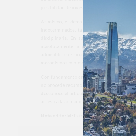
posibilidad de investigación desde una etapa
Asimismo, el demandante argumenta que est
indeterminados, tales como “temeridad”, “ir
disciplinaria. En su criterio, la norma d
absolutamente la posibilidad de contradicc
admisible que una decisión con efectos d
mecanismos mínimos de revisión, comprometien
Con fundamento en estos argumentos, el dema
no procede recurso alguno”, contenida en el 
desconoce el artículo 29 de la Constitución 
acceso a la actuación disciplinaria.
Nota editorial:
Este Insight fue realizado en