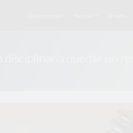
¿Quiénes somos?
Servicios
Insights
 disciplinaria quedar sin r