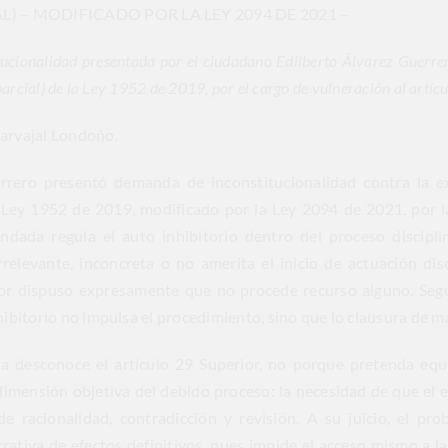
AL) – MODIFICADO POR LA LEY 2094 DE 2021 –
onalidad presentada por el ciudadano Edilberto Álvarez Guerrero,
parcial) de la Ley 1952 de 2019, por el cargo de vulneración al artícu
arvajal Londoño.
rrero presentó demanda de inconstitucionalidad contra la e
a Ley 1952 de 2019, modificado por la Ley 2094 de 2021, por l
ndada regula el auto inhibitorio dentro del proceso discipl
rrelevante, inconcreta o no amerita el inicio de actuación dis
slador dispuso expresamente que no procede recurso alguno. Seg
hibitorio no impulsa el procedimiento, sino que lo clausura de ma
da desconoce el artículo 29 Superior, no porque pretenda equi
mensión objetiva del debido proceso: la necesidad de que el e
 racionalidad, contradicción y revisión. A su juicio, el pro
rativa de efectos definitivos, pues impide el acceso mismo a la