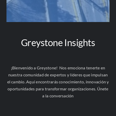
¡Comparte esta publicación!
Greystone Insights
¡Bienvenido a Greystone! Nos emociona tenerte en
nuestra comunidad de expertos y líderes que impulsan
el cambio. Aquí encontrarás conocimiento, innovación y
oportunidades para transformar organizaciones. Únete
a la conversación
¿Qué cambiaría si Colombia, Chile y
Perú integraran sus bolsas de
valores?