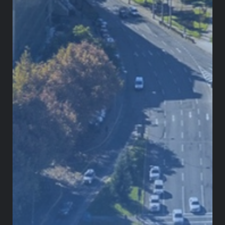
Greystone: un aliado
para escalar el impacto
en la región
En Greystone Consulting Group
estamos siguiendo de cerca esta
evolución normativa, con el propósito
de aportar claridad sobre sus
implicaciones y acompañar a los actores
interesados en comprender y anticipar
los escenarios que se derivan de este
cambio.