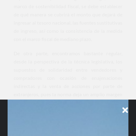
marco de sostenibilidad fiscal, se debe establecer
de qué manera se cubrirá el monto que dejará de
ingresar al tesoro nacional, las fuentes sustitutivas
de ingreso, así como la consistencia de la medida
con el marco fiscal de mediano plazo.
De otra parte, encontramos bastante regular,
desde la perspectiva de la técnica legislativa, los
supuestos de solidaridad entre vendedores y
compradores con ocasión de enajenaciones
indirectas y la venta de acciones por parte de
extranjeros, pues la norma deja un amplio margen
de discrecionalidad en la determinación de los
supuestos que darían origen a la misma, aunado a
ingredientes subjetivos como el conocimiento de
las conductas, que podrían derivar en serios
cuestionamientos en términos de seguridad