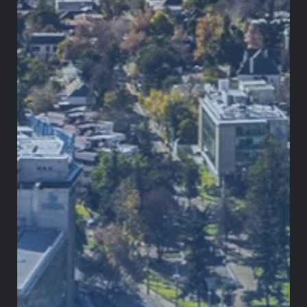
Camilo Perdomo
Consultor sénior de Greystone
Consulting Group Latinoamérica y
director de la maestría en Derecho
Tributario de la Universidad Externado
de Colombia