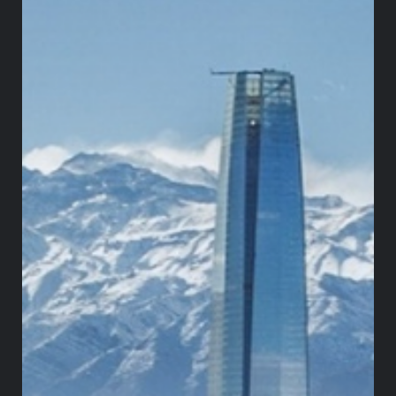
jurídica para personas que quieran realizar
negocios en Colombia.
Lo malo: desarmonización tributaria y efectos
confiscatorios
Corresponde a la dependencia de ingresos
extraordinarios principalmente derivados de los
impuestos con finalidad extrafiscal, pues si se trata
de modelar las conductas, el éxito de estos
tributos debe medirse en función del menor
recaudo, lo cual deberá tener relación con la
disminución de los efectos nocivos que la política
pública pretende neutralizar. De otra parte, no
existe armonización en las tarifas de tributación
de sociedades y personas naturales. Si bien es
cierto que las recomendaciones de la Ocde