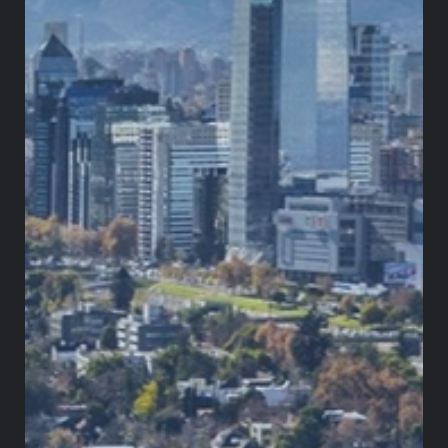
apuntan a un mayor recaudo en la renta de las
personas naturales, también sugiere una
correlativa disminución de la tarifa corporativa,
ergo, aunque constitucionalmente es legítimo el
interés de lograr en mayor medida la equidad y
progresividad del sistema fiscal, sería un mensaje
erróneo seguir siendo un país poco atractivo en
términos de competitividad regional. Esto aunado
a que, frente a determinados sectores de la
economía, el régimen tributario puede resultar
confiscatorio.
Greystone Consulting Group Latam
¡Revisa el articulo completo aquí!