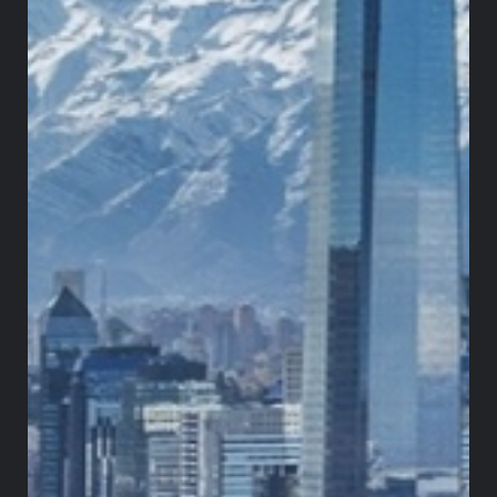
toda la ley por el vicio de procedimiento señalado.
El trámite parecía avanzar con normalidad hasta
febrero de 2025, cuando surgió un obstáculo que
no había sido advertido a tiempo. En septiembre
de 2024, la magistrada Diana Fajardo presentó un
impedimento por haberse beneficiado de una
disposición de la ley demandada. Específicamente,
la oportunidad de traslado extemporánea que
aprovechó para trasladarse de su AFP a
Colpensiones
. Lo cierto es que ese impedimento
nunca se decidió. El 14 de febrero de 2025, Fajardo
comunicó al despacho de Ibáñez que su
impedimento seguía pendiente. La omisión de esa
decisión podía tener efectos procesales graves: si
el impedimento prosperaba, todas las actuaciones
posteriores a su presentación podían ser nulas. Lo