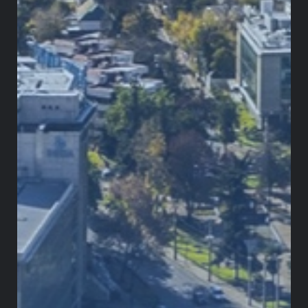
estándar mínimo de deliberación
. La Corte quedó
así con dos conceptos opuestos de la misma
entidad, producto de un error interno que obligó a
repetir actos y prolongó el trámite.
Con el impedimento ya resuelto, el nuevo
concepto del procurador y
las diferentes
intervenciones ciudadanas
, el 17 de junio de 2025
la Corte emitió un ‘
flash informativo’
en el que
ordenaba devolver a la Cámara de Representantes
el Proyecto de Ley a fin de subsanar los vicios de
procedimiento detectados. El auto concluyó que, a
diferencia de lo afirmado por la demandante, sí
hubo algún nivel de debate en la Cámara, pero no
suficiente para satisfacer el estándar de
deliberación exigido por la Constitución. Por
tanto, le solicitó al Congreso que corrigiera su