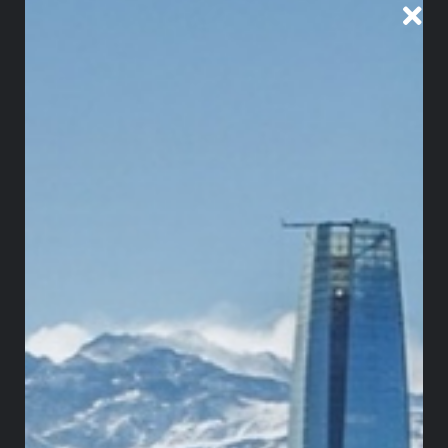
la Corte y la reacción del
Congreso que frenaron y
reconfiguraron el trámite
La Ley 2381 de 2024 se promulgó el 16 de julio de
2024. La demanda, aún no resuelta
definitivamente, se radicó el 18 de julio de 2024 y
fue admitida el 13 de agosto de ese mismo año por
el magistrado Jorge Ibáñez, a quien le
correspondió la dirección de este proceso. En
septiembre de 2024, el despacho recibió varias
pruebas y se le dio traslado a la Procuraduría
General para que rindiera su concepto. En ese
momento, la procuradora era Margarita Cabello.
Su concepto fue remitido el 8 de noviembre de
2024 y solicitó declarar la inconstitucionalidad de