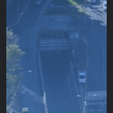
afán del gobierno se explica políticamente: el
presidente de la Cámara, Jaime Raúl Salamanca,
formaba parte de la coalición de gobierno y
resultaba más previsible conducir la sesión con
una mesa directiva aliada que con la composición
que surgiera con la nueva legislatura después del
20 de julio. De acuerdo con los compromisos
políticos, la presidencia de la Cámara le habría
correspondido a Cambio Radical, partido opositor.
Durante esas extraordinarias, la Cámara
supuestamente dirigió el último debate a subsanar
el vicio. Sin embargo, en lugar de discutir las
diferencias entre los textos, tramitar las
proposiciones o abrir un debate artículo por
artículo que pudiera mejorar el texto final, la