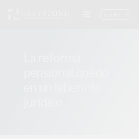
Skip
to
Toggle
content
Navigation
¿Quiénes somos?
La reforma
Servicios
pensional quedó
Insights
en un laberinto
Contacto
jurídico