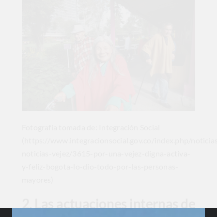
Fotografia tomada de: Integración Social
(https://www.integracionsocial.gov.co/index.php/noticia
noticias-vejez/3615-por-una-vejez-digna-activa-
y-feliz-bogota-lo-dio-todo-por-las-personas-
mayores)
2. Las actuaciones internas de