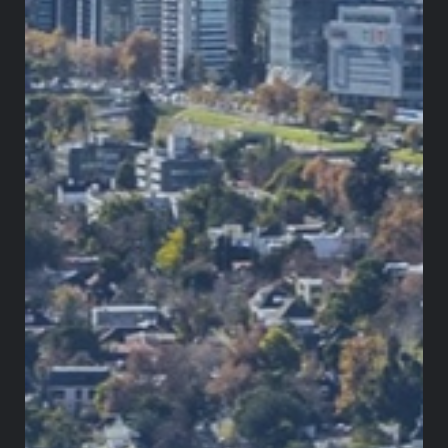
anterior habría puesto en riesgo la legalidad de la
decisión de la Corte, lo que habría generado una
mayor incertidumbre jurídica. La Sala tuvo
entonces que retroceder y rehacer varios pasos.
Para ese momento la Procuraduría ya tenía un
nuevo titular. Margarita Cabello había cumplido su
período y el 16 de enero de 2025 se posesionó
Gregorio Eljach, quien fuera secretario general del
Senado durante más de doce años. Al retomar el
proceso desde el comienzo, la Corte le dio traslado
a Eljach para que conceptuara sobre la
constitucionalidad de la reforma. Así lo hizo en
concepto del 22 de abril de 2025. A diferencia de
Cabello, solicitó declarar la ley exequible
. Sostuvo
que no se configuró un vicio insubsanable y que el
trámite, aunque acelerado, cumplió con el