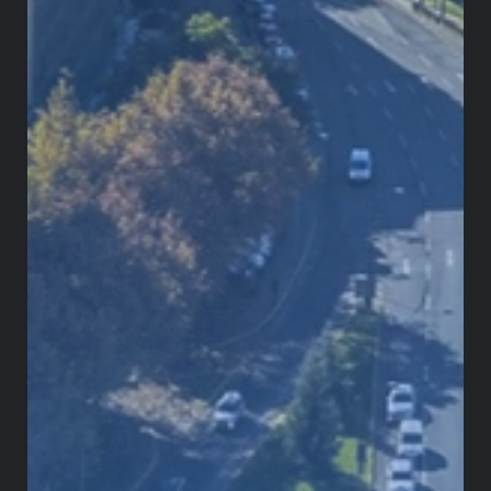
error y que diera un debate en la plenaria: un
debate real, ordenado y plural. Para tal efecto, le
otorgó 30 días hábiles y dejó abierta la posibilidad
de una legislatura adicional para la conciliación en
caso de divergencias entre los textos. Dicho de
otra manera, la Corte fue muy generosa con la
Cámara para garantizar que hubiese suficiente
discusión y se pudiese debatir y mejorar la reforma
pensional con tranquilidad y sin afanes.
Sin embargo, el gobierno optó por no esperar la
nueva legislatura y convocó a la Cámara a sesiones
extraordinarias los días 27 y 28 de junio de 2025.
Lo hizo sin que hubiese claridad sobre lo que la
Corte estuviese comunicando.
Todavía no había un
comunicado oficial ni un auto que aclarara
exactamente qué estaba exigiendo la Corte
. El