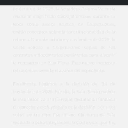
A lo anterior se sumó una nueva recusación. El 3
de octubre de 2025, la senadora Paloma Valencia
recusó al magistrado Carvajal porque, durante su
labor como asesor jurídico de Colpensiones,
emitió conceptos sobre la constitucionalidad de la
reforma. Durante octubre y noviembre de 2025, la
Corte solicitó a Colpensiones copias de los
contratos y documentos pertinentes para discutir
la recusación en Sala Plena. Este nuevo incidente
retrasó nuevamente el avance del expediente.
Finalmente llegamos a la decisión del 24 de
noviembre de 2025. Ese día, la Sala Plena resolvió
la recusación contra Carvajal, declarando fundado
el reproche y excluyéndolo de la decisión, por siete
votos contra uno. Ese mismo día, con una Sala
reducida a ocho integrantes, la Corte votó, por fin,