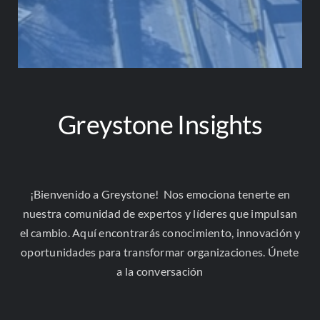
Greystone Insights
Gobernar la Inteligencia Artificial
¡Bienvenido a Greystone! Nos emociona tenerte en
antes de que ella nos gobierne
nuestra comunidad de expertos y líderes que impulsan
Francisco Quintana García, consultor senior de
el cambio. Aquí encontrarás conocimiento, innovación y
Greystone, publicó en la Revista de la Barra Mexicana
oportunidades para transformar organizaciones. Únete
un artículo sobre gobernanza de la IA frente a un vacío
a la conversación
regulatorio cada vez...