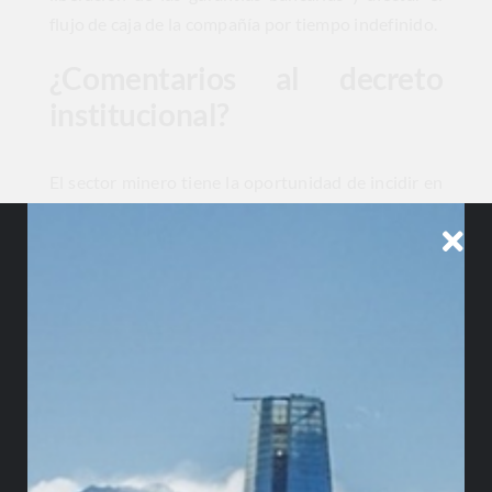
flujo de caja de la compañía por tiempo indefinido.
¿Comentarios al decreto
institucional?
El sector minero tiene la oportunidad de incidir en
la redacción final de esta norma. El Ministerio de
Minas recibirá comentarios al proyecto hasta el 27
de marzo de 2026. Es fundamental que las
empresas analicen la viabilidad de los plazos de
transición propuestos. Las observaciones deben
enfocarse en la proporcionalidad de las garantías
financieras exigidas.
Una participación técnica activa evita la
imposición de cargas administrativas innecesarias.