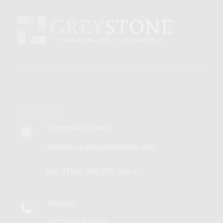
Contacto
Correo Electrónico
contacto@greystonelatam.com
NIT. (TIN): 901,705,388-7
Teléfono
+57 3505301305