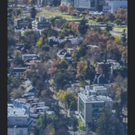
la convergencia entre los nuevos estándares
de sostenibilidad y la eficiencia operativa.
Facilitamos una transición que preserva la
continuidad del negocio frente al nuevo
marco de cierre de minas en Colombia. La
integración de escenarios regulatorios
representa un desafío de arquitectura
institucional que trasciende el cumplimiento
formal. La actualización de los modelos de
gobernanza permite a las organizaciones
transformar una obligación de abandono en
una ventaja competitiva. Entendemos que
anticipar la complejidad de estos cambios
asegura la confianza en el mercado nacional.