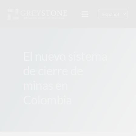
Skip
to
Toggle
content
Navigation
¿Quiénes somos?
El nuevo sistema
Servicios
de cierre de
Insights
minas en
Contacto
Colombia