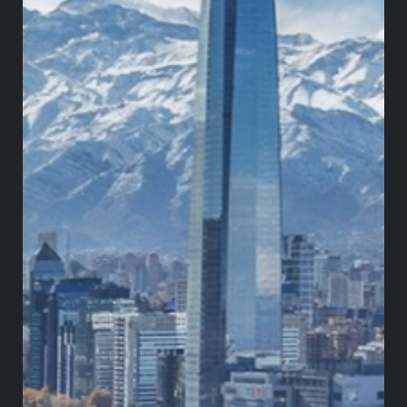
El análisis de impacto debe contemplar la
compatibilidad con los contratos de concesión
actuales. Se recomienda revisar detalladamente
los anexos técnicos sobre restauración de
ecosistemas. La construcción de un marco
equilibrado favorece la competitividad del sector
extractivo colombiano. Remitir comentarios
oportunos es un paso estratégico para la defensa
de los intereses corporativos.
Greystone
: visión
estratégica y anticipación
normativa
En
Greystone
Consulting
Group
analizamos