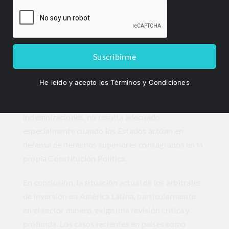
posibilidad de acudir al arbitraje de inversión, es
legítimo que los inversionistas que se sientan
afectados por decisiones arbitrarias del Estado
anfitrión cuenten con este instrumento para
Suscribirme
defender sus derechos. Sin embargo, utilizar el
arbitraje de inversión como amenaza o como un
He leído y acepto los Términos y Condiciones
medio para sacar provecho de la situación y
reclamar cuantiosas y, en ocasiones, exageradas
indemnizaciones, no resulta adecuado,
especialmente cuando los Estados actúan en
defensa de derechos superiores consagrados en la
propia Constitución Política.
En conclusión, la situación actual de los arbitrajes
de inversión en América Latina, particularmente
en el sector minero, exige una revisión crítica y
profunda. Los casos recientes en países como