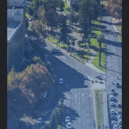
convierte, a su vez, en una garantía para los
inversionistas que desconfían de los jueces locales.
Así, en teoría, se establece un equilibrio y una
situación de beneficio mutuo entre la nación
anfitriona y los inversionistas.
Es indudable que los proyectos mineros generan
recursos para los Estados bajo la forma de regalías
y generan empleos directos e indirectos. Se ha
señalado, por ejemplo, que Minera Panamá
producía más de
7.000 empleos
y que los recursos
aportados representaban el
5 % del PIB
del país.