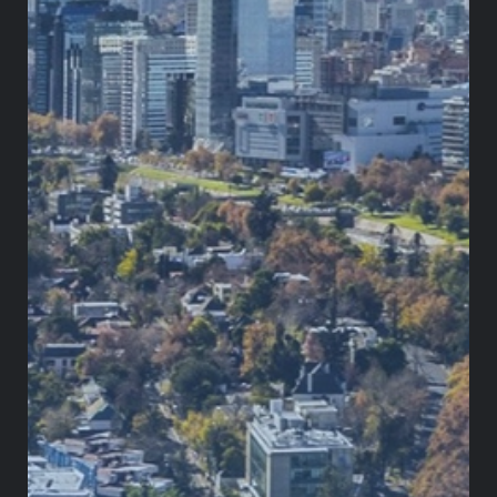
en contra de Costa Rica, que hoy en día se
encuentra en revisión por un Comité de Anulación
del Centro Internacional de Arreglo de Diferencias
Relativas a Inversiones (Ciadi).
Demanda arbitral
Al igual que en Colombia y Costa Rica, la decisión
de la Corte Suprema de Justicia de Panamá ha
provocado el anuncio de First Quantum Minerals
sobre la interposición de una demanda arbitral de
inversión en contra de Panamá.
La proliferación de los acuerdos bilaterales de
inversión en América Latina ha respondido a la
necesidad de atraer inversión extranjera que
contribuya al desarrollo de los países. La inclusión
del arbitraje de inversión en dichos acuerdos se