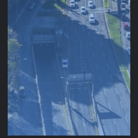
M
inería en Panamá Foto. Luis Acosta
Reglas claras
Es importante que frente a inversiones de gran
magnitud como las que suponen los proyectos
mineros y extractivos, las reglas estén claras entre
las partes y que los países establezcan un marco
legal que ofrezca unos mínimos de seguridad para
las empresas.
Sin embargo, hace ya varios años las legislaciones