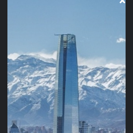
empresa canadiense Infinito Gold vs Costa Rica,
que realizaba labores de exploración en una mina
de oro a cielo abierto en la localidad Crucitas. En
aquella ocasión, el Tribunal Contencioso
Administrativo anuló las actuaciones del Ejecutivo
que revivieron la licencia anulada por la Corte
Suprema de Justicia a la minera y el decreto de
interés público y conveniencia nacional del
proyecto, ordenando la indemnización y la
reparación de los daños ocasionados al
medioambiente.
Sin embargo, al igual que en los demás casos, la
decisión judicial y la ley del 2011 que declaró una
moratoria total a la minería metálica a cielo
abierto provocaron la interposición de un arbitraje
de inversión por parte de la compañía canadiense