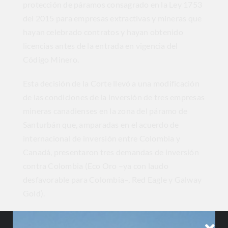
protección de páramos consagrado en la Ley 1753
del 2015 para empresas extractivas y mineras que
hayan celebrado contratos y hayan obtenido
licencias antes de la entrada en vigencia del
Código Minero.
Esta decisión de la Corte llevó a una modificación
de las condiciones de la inversión de tres empresas
mineras canadienses en la zona del páramo de
Santurbán que, amparadas en el acuerdo de
internacional de inversión entre Colombia y
Canadá, presentaron tres demandas de inversión
contra Colombia (Eco Oro –ya con laudo
desfavorable para Colombia–, Red Eagle y Galway
Gold).
El caso panameño recuerda al de la también