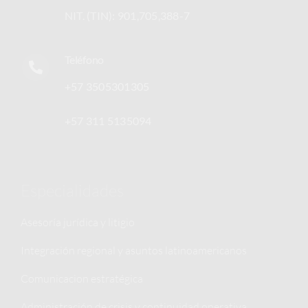
NIT. (TIN): 901,705,388-7
Teléfono
+57 3505301305
+57 311 5135094
Especialidades
Asesoría jurídica y litigio
Integración regional y asuntos latinoamericanos
Comunicacion estratégica
Administración de crisis y continuidad operativa