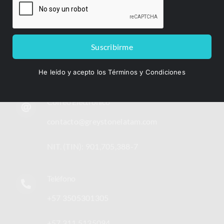
Suscribirme
He leído y acepto los Términos y Condiciones
Contacto
Correo Electrónico
contacto@greystonelatam.com
NIT. (TIN): 901,705,388-7
Teléfono
+57 3505301305
+57 311 5135094