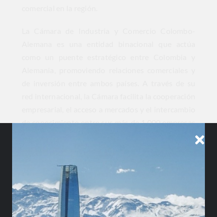
comercial en la región.
La Cámara de Industria y Comercio Colombo-
Alemana es una entidad binacional que actúa
como un puente estratégico entre Colombia y
Alemania, promoviendo relaciones comerciales y
de inversión entre ambos países. A través de su
red internacional, la Cámara facilita la cooperación
empresarial, el acceso a mercados y el intercambio
de conocimiento entre sus más de 1,000 empresas
afiliadas.
Ser parte de esta Cámara representa una gran
oportunidad para Greystone Consulting Group, ya
que nos permite acceder a una amplia red de
contactos internacionales, participar en eventos
empresariales exclusivos y aprovechar recursos