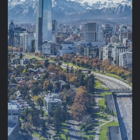
especializados para el crecimiento y expansión de
nuestros servicios de consultoría. Este nuevo
estatus también refuerza nuestro compromiso de
ofrecer soluciones estratégicas de alto impacto
para nuestros clientes en el sector público y
privado, tanto en Colombia como en el ámbito
internacional y particularmente de América Latina.