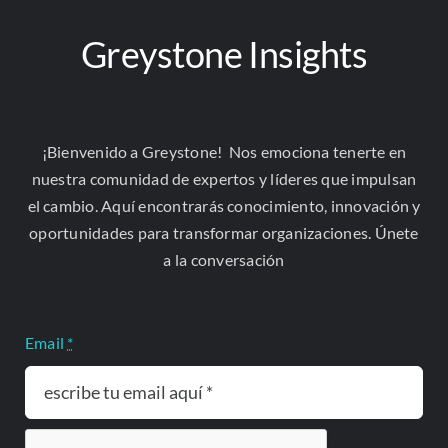
capacidad de ofrecer una plataforma de contactos
sólida, que se traducirá en beneficios directos para
Greystone Insights
todos los involucrados, facilitando proyectos
conjuntos y nuevas oportunidades de negocio y de
crecimiento sostenible.
¡Bienvenido a Greystone! Nos emociona tenerte en
Estamos entusiasmados por las oportunidades
nuestra comunidad de expertos y líderes que impulsan
que esta alianza traerá y confiamos en que
el cambio. Aquí encontrarás conocimiento, innovación y
fortalecerá nuestra misión de impulsar el
oportunidades para transformar organizaciones. Únete
desarrollo sostenible y la competitividad en
a la conversación
Colombia y América Latina.
Latinoamérica, 17.10. 2024.
Email
*