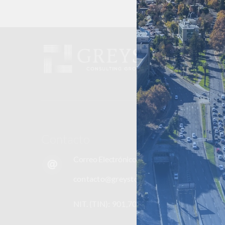
Contacto
Correo Electrónico
contacto@greystonelatam.com
NIT. (TIN): 901,705,388-7