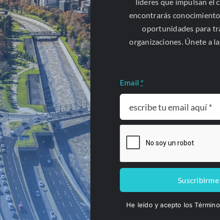
líderes que impulsan el 
encontrarás conocimiento
oportunidades para t
organizaciones. Únete a l
Email
*
Especialidades
Suscribirme
Asesoría jurídica y litigio
He leído y acepto los Términ