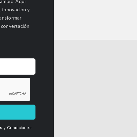
cambio. Aquí
, innovación y
ransformar
a conversación
Insights
os y Condiciones
Únete a la conversación