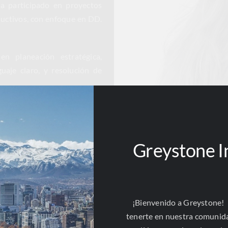
a participado en proyectos
ductivos, con enfoque en DD.
n planeación estratégica,
guaje claro, y resolución de
Greystone I
echo Internacional
rechos Humanos
¡Bienvenido a Greystone!
nero
tenerte en nuestra comunid
ticia Transicional