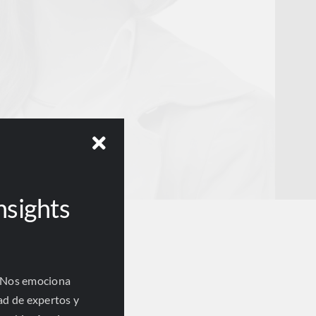
nsights
 Nos emociona
ad de expertos y