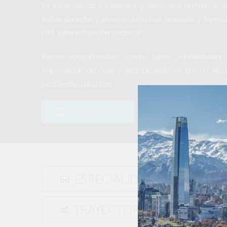
Es especialista en género y derechos humanos, h
sobre derecho y género, derechos sexuales y repro
HH. y derecho internacional.
Posee competencias claves como: Habilidades e
argumentación oral y escrita, análisis crítico, len
problemas jurídicos.
Enviar Correo
Descargar CV
ESPECIALIDAD
Der
De
TRAYECTORIA
Gé
Jus