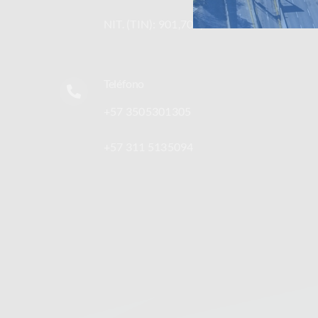
NIT. (TIN): 901,705,388-7
Teléfono
+57 3505301305
+57 311 5135094