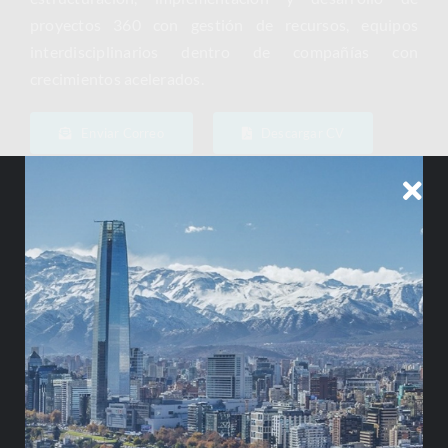
proyectos 360 con gestión de recursos, equipos
interdisciplinarios dentro de compañías con
crecimientos acelerados.
Enviar Correo
Descargar CV
ESPECIALIDAD
E-commerce