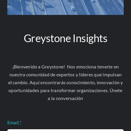
Greystone Insights
Contacto
Correo Electrónico
contacto@greystonelatam.com
¡Bienvenido a Greystone! Nos emociona tenerte en
nuestra comunidad de expertos y líderes que impulsan
NIT. (TIN): 901,705,388-7
el cambio. Aquí encontrarás conocimiento, innovación y
oportunidades para transformar organizaciones. Únete
Teléfono
a la conversación
+57 3505301305
Email
*
+57 311 5135094