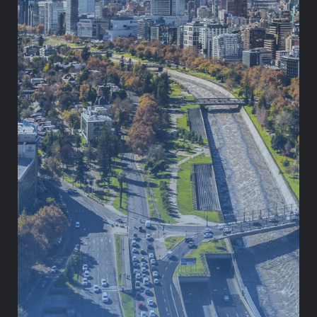
ESPECIALIDAD
Seguridad ciudadana
Seguridad urbana
Defensa nacional
Políticas públicas
Desarrollo urbano
TRAYECTORIA
ESTUDIOS