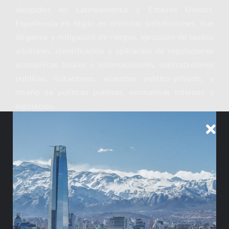
abogados en Latinoamerica y Estados Unidos.
Experiencia en litigio en distintas jurisdicciones, due
diligence y mitigación de riesgos, ejecución de laudos
arbitrales, identificación y aplicación de regulaciones
económicas locales e internacionales, contrataciones
publicas, licitaciones, acuerdos público-privado, y
diseño de políticas públicas, normativas internas y
legislación.
Enviar Correo
Descargar CV