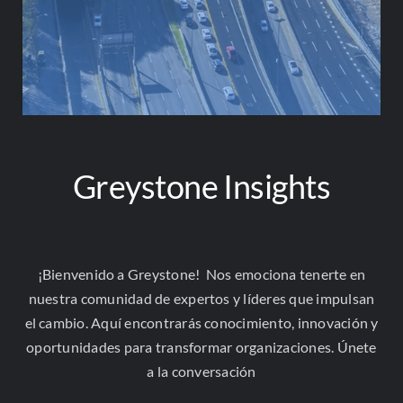
Greystone Insights
Contacto
¡Bienvenido a Greystone! Nos emociona tenerte en
Correo Electrónico
nuestra comunidad de expertos y líderes que impulsan
contacto@greystonelatam.com
el cambio. Aquí encontrarás conocimiento, innovación y
oportunidades para transformar organizaciones. Únete
NIT. (TIN): 901,705,388-7
a la conversación