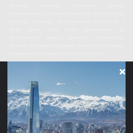
derechos humanos, incluyendo Sistema
Interamericano y Sistema Universal de Protección de
Derechos Humanos. Su experiencia se extiende a
varios temas, tales como reparaciones, no
discriminación, género, derechos reproductivos,
derechos de pueblos indígenas, libertad de expresión,
independencia del poder judicial, entre otros.
Enviar Correo
Descargar CV
ESPECIALIDAD