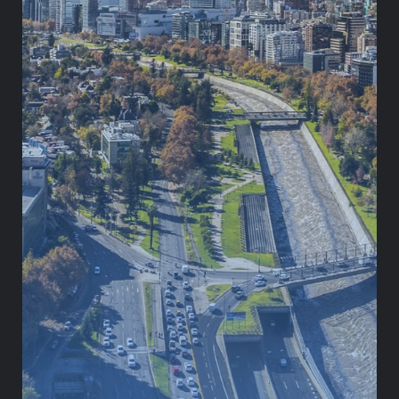
Derecho internacional
Derechos humanos
Políticas públicas
Reparaciones
No discriminación
TRAYECTORIA
ESTUDIOS