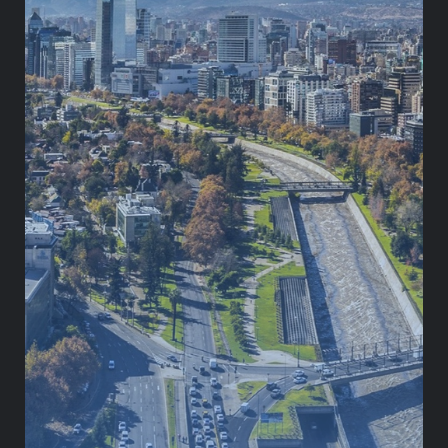
ESPECIALIDAD
Derechos humanos
Gestión Pública
Relaciones internacionales
Consultoría Jurídica
TRAYECTORIA