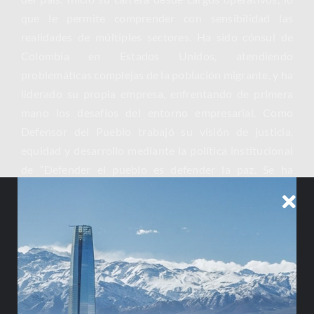
que le permite comprender con sensibilidad las
realidades de múltiples sectores. Ha sido cónsul de
Colombia en Estados Unidos, atendiendo
problemáticas complejas de la población migrante, y ha
liderado su propia empresa, enfrentando de primera
mano los desafíos del entorno empresarial. Como
Defensor del Pueblo trabajó su visión de justicia,
equidad y desarrollo mediante la política institucional
de “Defender el pueblo es defender la paz. Se ha
destacado por construir soluciones integrales para el
sector rural y comercial, articulando experiencia
jurídica, gestión pública y liderazgo empresarial.
Enviar Correo
Descargar CV