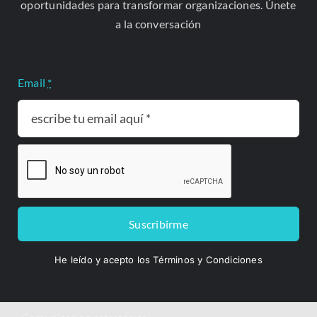
oportunidades para transformar organizaciones. Únete
contacto@greystonelatam.com
a la conversación
NIT. (TIN): 901,705,388-7
Email
*
Teléfono
+57 3505301305
+57 311 5135094
Especialidades
Suscribirme
Asesoría jurídica y litigio
He leído y acepto los Términos y Condiciones
Integración regional y asuntos latinoamericanos