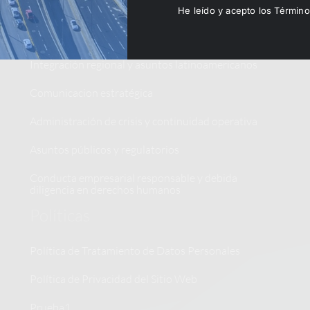
Especialidades
He leído y acepto los Términ
Asesoría jurídica y litigio
Integración regional y asuntos latinoamericanos
Comunicacion estratégica
Administración de crisis y continuidad operativa
Asuntos públicos y regulatorios
Conducta empresarial responsable y debida
diligencia en derechos humanos
Políticas
Política de Tratamiento de Datos Personales
Política de Privacidad del Sitio Web
Prueba1