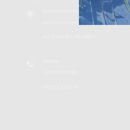
Correo Electrónico
contacto@greystonelatam.com
NIT. (TIN): 901,705,388-7
Teléfono
+57 3505301305
+57 311 5135094