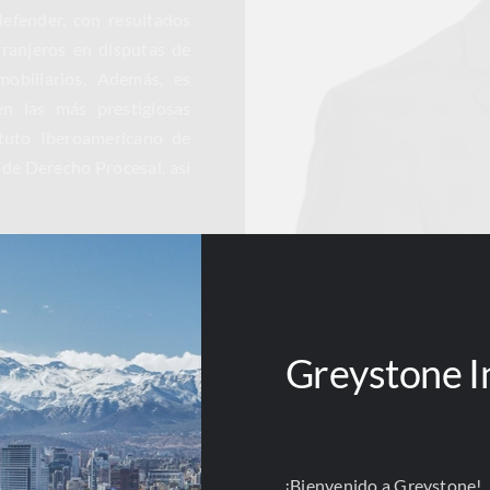
efender, con resultados
tranjeros en disputas de
nmobiliarios. Además, es
en las más prestigiosas
ituto Iberoamericano de
 de Derecho Procesal, así
Greystone I
echo público
¡Bienvenido a Greystone!