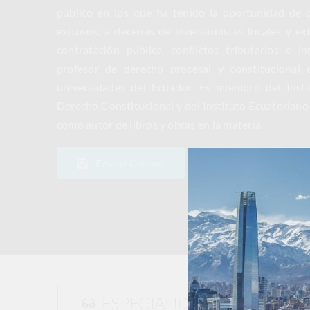
público en los que ha tenido la oportunidad de d
exitosos, a decenas de inversionistas locales y ex
contratación pública, conflictos tributarios e i
profesor de derecho procesal y constitucional 
universidades del Ecuador. Es miembro del Inst
Derecho Constitucional y del Instituto Ecuatoriano
como autor de libros y obras en la materia.
Enviar Correo
Descargar CV
ESPECIALIDAD
Der