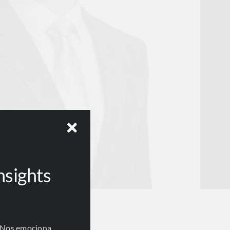
nsights
 Nos emociona