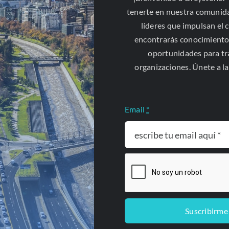
stitucional
tenerte en nuestra comunid
echos humanos
líderes que impulsan el 
yratación pública
encontrarás conocimiento
oportunidades para t
organizaciones. Únete a l
Email
*
Suscribirme