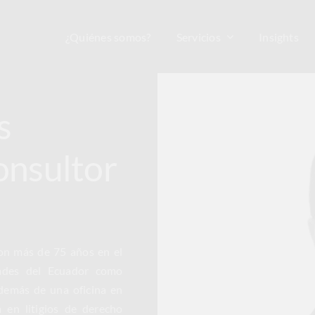
¿Quiénes somos?
Servicios
Insights
s
onsultor
on más de 75 años en el
dades del Ecuador como
demás de una oficina en
 en litigios de derecho