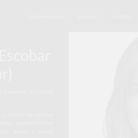
¿Quiénes somos?
Servicios
Insights
 Escobar
r)
de Greystone Consulting
y análisis de políticas
público, especialmente en
cia, género y justicia