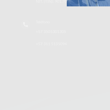
NIT. (TIN): 901,705,388-7
Teléfono
+57 3505301305
+57 311 5135094