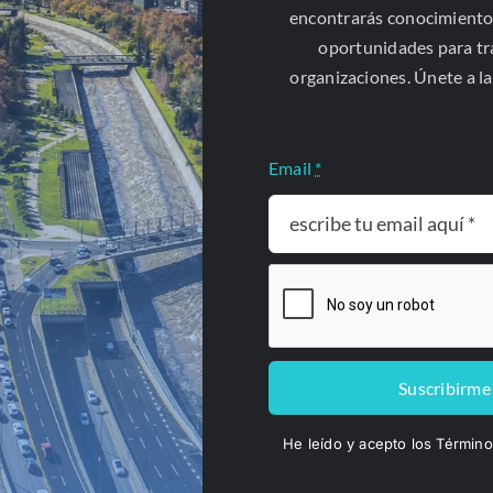
encontrarás conocimiento
oportunidades para t
organizaciones. Únete a l
Email
*
Especialidades
Suscribirme
Asesoría jurídica y litigio
He leído y acepto los Términ
Integración regional y asuntos latinoamericanos