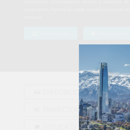
transicional. Investigadora. autora y coautora d
estos temas. Fluidez en inglés, francés y español. 
francesa.
Enviar Correo
Descargar CV
ESPECIALIDAD
Der
Gob
TRAYECTORIA
Jus
Gé
ESTUDIOS