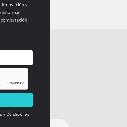
, innovación y
ransformar
a conversación
Insights
Únete a la conversación
os y Condiciones