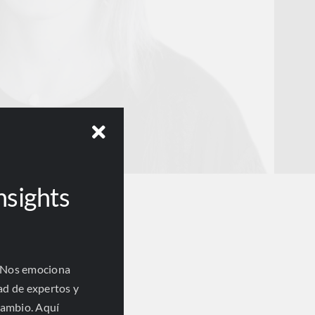
nsights
 Nos emociona
ad de expertos y
cambio. Aquí