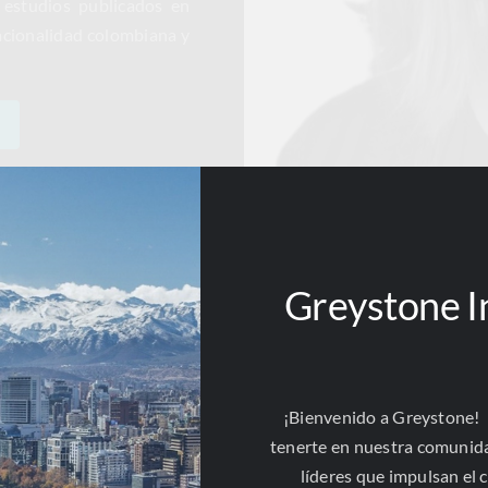
e estudios publicados en
Nacionalidad colombiana y
Greystone I
echos humanos
ernanza pública sistemas de justicia
ticia transicional
¡Bienvenido a Greystone!
nero
tenerte en nuestra comunid
líderes que impulsan el 